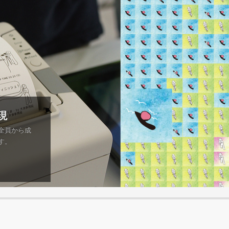
現
全員から成
す。